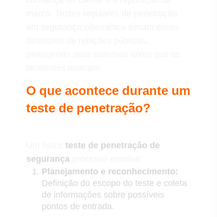
confiança do cliente e a reputação da
marca. Testes regulares de penetração
em segurança cibernética evitam esses
desastres de relações públicas,
protegendo seus sistemas antes que os
incidentes ocorram.
O que acontece durante um
teste de penetração?
Um típico
teste de penetração de
segurança
processo envolve:
Planejamento e reconhecimento:
Definição do escopo do teste e coleta
de informações sobre possíveis
pontos de entrada.