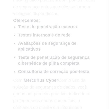
hacking ético para descobrir pontos fracos
de segurança antes que eles se tornem
violações dispendiosas.
Oferecemos:
Teste de penetração externa
Testes internos e de rede
Avaliações de segurança de
aplicativos
Teste de penetração de segurança
cibernética de pilha completa
Consultoria de correção pós-teste
Com
Mercurius Cyber
Com o uso da
solução de segurança de dados, você
ganha um parceiro proativo dedicado a
proteger seus dados comerciais, a
confiança do cliente e a integridade