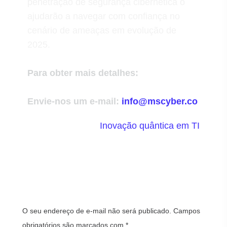
penetração de segurança cibernética o
ajudarão a navegar com confiança no
cenário de ameaças em evolução de
2025.
Para obter mais detalhes:
Envie-nos um e-mail:
info@mscyber.co
Escrito por
Inovação quântica em TI
Deixe um comentário
O seu endereço de e-mail não será publicado.
Campos
obrigatórios são marcados com
*