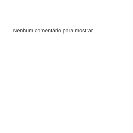
Comentários recentes
Nenhum comentário para mostrar.
Arquivos
junho 2025
maio 2025
abril 2025
março 2025
Categorias