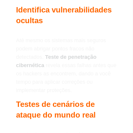
Identifica vulnerabilidades
ocultas
Até mesmo os sistemas mais seguros
podem abrigar pontos fracos não
detectados.
Teste de penetração
cibernética
revela essas falhas antes que
os hackers as encontrem, dando a você
tempo para aplicar correções ou
implementar proteções.
Testes de cenários de
ataque do mundo real