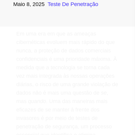
Maio 8, 2025
Teste De Penetração
Em uma era em que as ameaças
cibernéticas evoluem mais rápido do que
nunca, a proteção de dados comerciais
confidenciais é uma prioridade máxima. À
medida que a tecnologia se torna cada
vez mais integrada às nossas operações
diárias, o risco de uma grande violação de
dados não é mais uma questão de
se
,
mas
quando
. Uma das maneiras mais
eficazes de se manter à frente dos
invasores é por meio de testes de
penetração de segurança, um processo