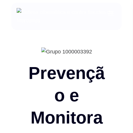
Prevençã
o e
Monitora