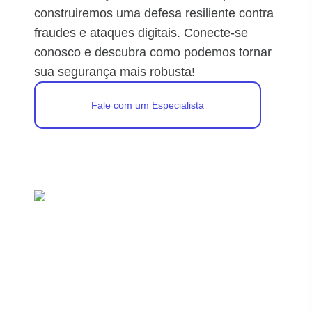
construiremos uma defesa resiliente contra
fraudes e ataques digitais. Conecte-se
conosco e descubra como podemos tornar
sua segurança mais robusta!
Fale com um Especialista
Segurança Cibernética É A Proteção De Dados, Redes,
Sistemas E Informações Contra Acessos Não
Autorizados, Alterações Indesejadas E Destruição.