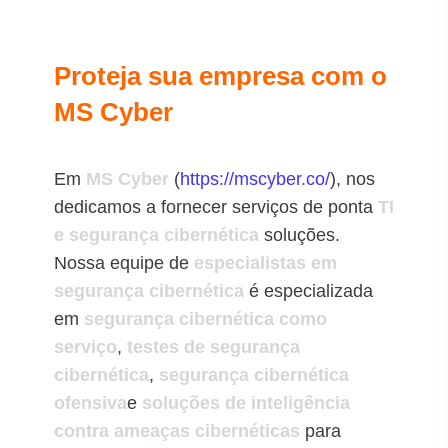
Proteja sua empresa com o
MS Cyber
Em
MS Cyber
(
https://mscyber.co/
), nos
dedicamos a fornecer serviços de ponta
TI
e segurança cibernética
soluções.
Nossa equipe de
especialistas em
segurança cibernética
é especializada
em
segurança cibernética como
serviço
,
testes de segurança
cibernética
,
segurança cibernética
ofensiva
e
soluções de inteligência
contra ameaças cibernéticas
para