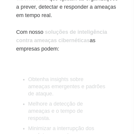
a prever, detectar e responder a ameaças
em tempo real.
Com nosso
soluções de inteligência
contra ameaças cibernéticas
as
empresas podem:
Obtenha insights sobre
ameaças emergentes e padrões
de ataque.
Melhore a detecção de
ameaças e o tempo de
resposta.
Minimizar a interrupção dos