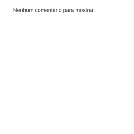
Nenhum comentário para mostrar.
Arquivos
junho 2025
maio 2025
abril 2025
março 2025
Categorias
Segurança cibernética