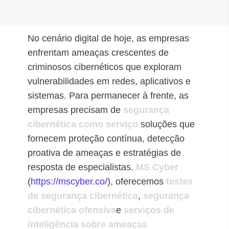
No cenário digital de hoje, as empresas
enfrentam ameaças crescentes de
criminosos cibernéticos que exploram
vulnerabilidades em redes, aplicativos e
sistemas. Para permanecer à frente, as
empresas precisam de
segurança
cibernética como serviço
soluções que
fornecem proteção contínua, detecção
proativa de ameaças e estratégias de
resposta de especialistas.
MS Cyber
(
https://mscyber.co/
), oferecemos
testes
de segurança cibernética
,
segurança
cibernética ofensiva
e
serviços de
inteligência sobre ameaças