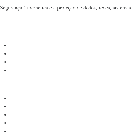
Segurança Cibernética é a proteção de dados, redes, sistemas 
Linkedin-in
Envelope
Instagram
Nossas Soluções
Segurança de Aplicações
Proteção de Redes
Segurança em Nuvem
Serviços de Red Team
Indústrias Atendidas
Bancos e Fintech
Comércio eletrônico e Retail
Tecnologia
Assistência Médica
Energia, Óleo e Gás