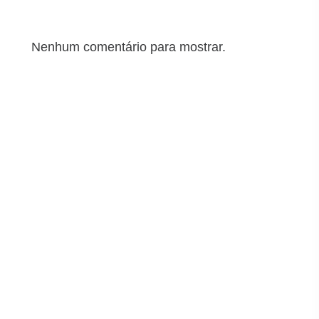
Comentários recentes
Nenhum comentário para mostrar.
Arquivos
junho 2025
maio 2025
abril 2025
março 2025
Categorias
Segurança cibernética