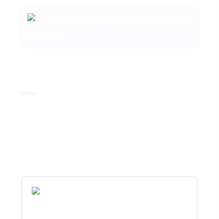
Início
Etiqueta:
concentração
de segurança cibernética