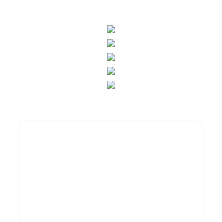
Excelencia Técnica
Y Pasión Por La
Ciberseguridad Con
Experiencia Global