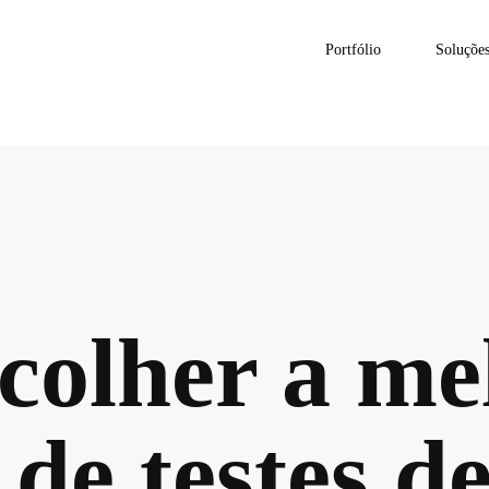
Portfólio
Soluçõe
colher a me
de testes d