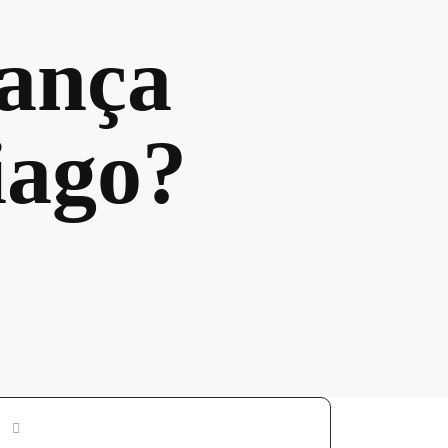
rança
iago?