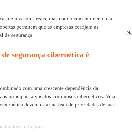
Co
ticas de invasores reais, mas com o consentimento e a
obertas permitem que as empresas corrijam as
Ne
al de segurança.
A
 de segurança cibernética é
ju
ma
, combinado com uma crescente dependência da
ab
is os principais alvos dos criminosos cibernéticos. Veja
cibernética devem estar na lista de prioridades de sua
ma
Ca
os hackers o façam