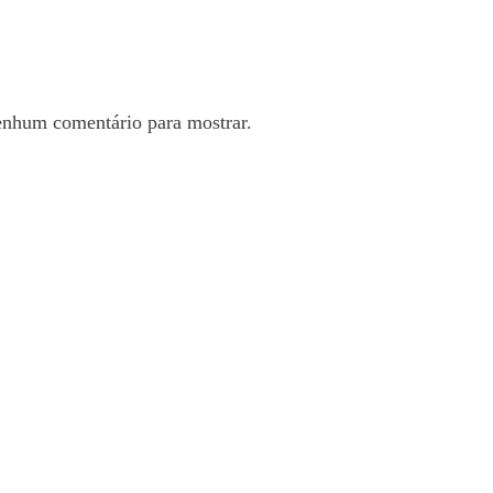
mentários recentes
nhum comentário para mostrar.
rquivos
nho 2025
io 2025
ril 2025
rço 2025
tegorias